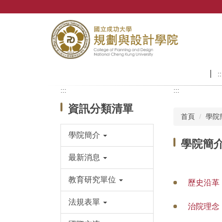
跳
到
主
要
內
容
區
::
:::
:::
資訊分類清單
首頁
學院
學院簡介
學院簡
最新消息
教育研究單位
歷史沿革
法規表單
治院理念