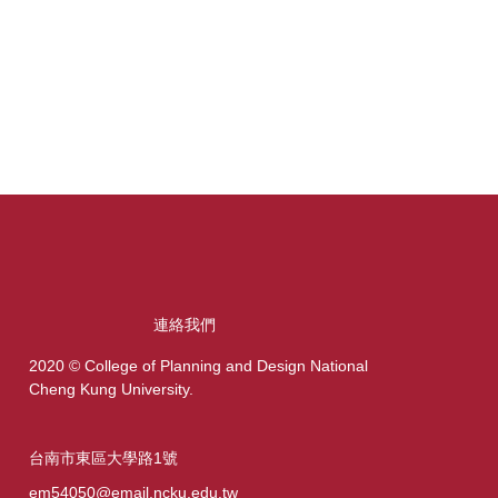
連絡我們
2020 © College of Planning and Design National
Cheng Kung University.
台南市東區大學路1號
em54050@email.ncku.edu.tw