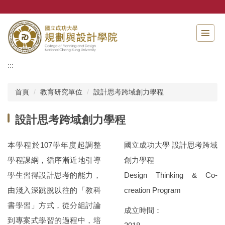
跳
到
主
要
內
容
:::
區
首頁
教育研究單位
設計思考跨域創力學程
設計思考跨域創力學程
本學程於107學年度起調整
國立成功大學 設計思考跨域
學程課綱，循序漸近地引導
創力學程
學生習得設計思考的能力，
Design Thinking & Co-
由淺入深跳脫以往的「教科
creation Program
書學習」方式，從分組討論
成立時間：
到專案式學習的過程中，培